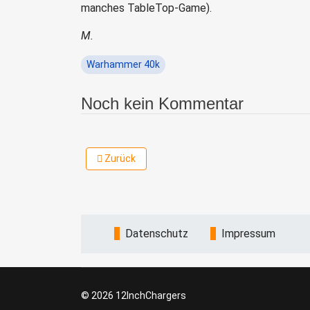
manches TableTop-Game).
M.
Warhammer 40k
Noch kein Kommentar
Vorheriger Beitrag: GameDeveloperConference-
Zurück
Datenschutz
Impressum
© 2026 12InchChargers