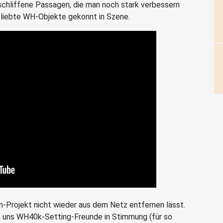
schliffene Passagen, die man noch stark verbessern
geliebte WH-Objekte gekonnt in Szene.
-Projekt nicht wieder aus dem Netz entfernen lässt.
n uns WH40k-Setting-Freunde in Stimmung (für so