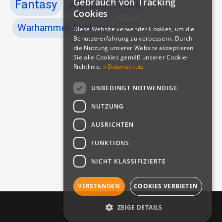
Gebrauch von Tracking
Fantasy
Warhammer 40k
Cookies
Warhammer Fantasy
Horror
Diese Website verwendet Cookies, um die
Benutzererfahrung zu verbessern. Durch
die Nutzung unserer Website akzeptieren
Sie alle Cookies gemäß unserer Cookie-
Richtlinie.
» Datenschutz
UNBEDINGT NOTWENDIGE
NUTZUNG
pace Marine 2’s Release Date publiziert
AUSRICHTEN
FUNKTIONS
NICHT KLASSIFIZIERTE
VERSTANDEN
COOKIES VERBIETEN
ZEIGE DETAILS