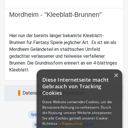
Mordheim - "Kleeblatt-Brunnen"
Hier nun der bereits länger bekannte Kleeblatt-
Brunnen für Fantasy Spiele jeglicher Art. Es ist ein als
Mordheim Geländeteil im städtischen Umfeld
gedachter verlassener und teilweise verfallener
Brunnen. Die Grundrissform erinnert an ein 4-blättriges
Kleeblatt.
×
Diese Internetseite macht
Gebrauch von Tracking
Cookies
Datenschutz
Impressum
Diese Website verwendet Cookies, um die
Benutzererfahrung zu verbessern. Durch
die Nutzung unserer Website akzeptieren
Blood Bowl
Mordheim
Space Hulk
Sie alle Cookies gemäß unserer Cookie-
Richtlinie.
» Datenschutz
Frostgrave
Battle Fleet Gothic