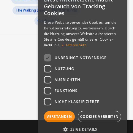
Gebrauch von Tracking
Necromunda
The Walking Dead
Cookies
Gaslands
Diese Website verwendet Cookies, um die
Benutzererfahrung zu verbessern. Durch
die Nutzung unserer Website akzeptieren
Sie alle Cookies gemäß unserer Cookie-
Richtlinie.
» Datenschutz
UNBEDINGT NOTWENDIGE
NUTZUNG
CORCH - Part One | ein WH 40k fan-project
AUSRICHTEN
FUNKTIONS
NICHT KLASSIFIZIERTE
VERSTANDEN
COOKIES VERBIETEN
ZEIGE DETAILS