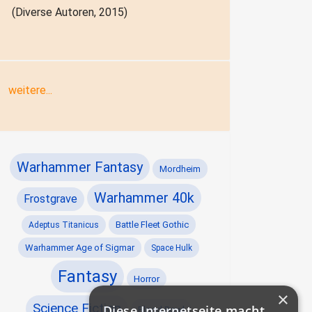
(Diverse Autoren, 2015)
weitere...
Warhammer Fantasy
Mordheim
Warhammer 40k
Frostgrave
Battle Fleet Gothic
Adeptus Titanicus
Warhammer Age of Sigmar
Space Hulk
Fantasy
Horror
×
Science Fiction
Diese Internetseite macht
Blood Bowl