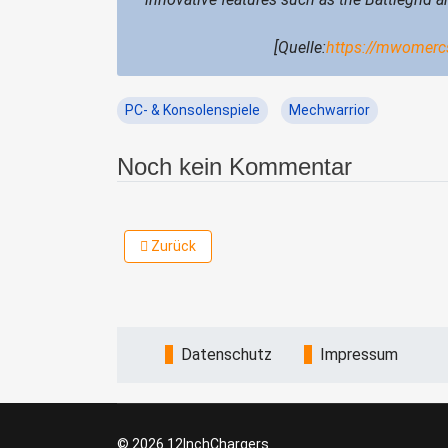
[Quelle:
https://mwomercs
PC- & Konsolenspiele
Mechwarrior
Noch kein Kommentar
Vorheriger Beitrag: Gratis-Update: neue Map fü
Zurück
Datenschutz
Impressum
© 2026 12InchChargers