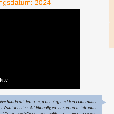
ngsdatum: 2024
ive hands-off demo, experiencing next-level cinematics
echWarrior series. Additionally, we are proud to introduce
 and Command Wheel functionalities, designed to elevate