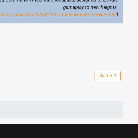
gameplay to new heights.
.com/news/2024/04/2851-mw5-clans-gdc-trailer-intel
]
r Warhammer Vermintide 2: A Parting of the Waves
Nächster Beitrag: S
Weiter