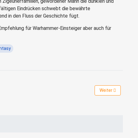
en Zigeunerfamilien, gewordener Mann die dunklen und
lfältigen Eindrücken schwebt die bewährte
end in den Fluss der Geschichte fügt.
 Empfehlung für Warhammer-Einsteiger aber auch für
ntasy
hwartz
Nächster Beitrag: B
Weiter