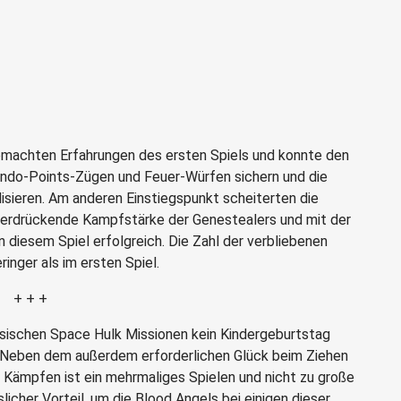
machten Erfahrungen des ersten Spiels und konnte den
ndo-Points-Zügen und Feuer-Würfen sichern und die
isieren. Am anderen Einstiegspunkt scheiterten die
e erdrückende Kampfstärke der Genestealers und mit der
n diesem Spiel erfolgreich. Die Zahl der verbliebenen
inger als im ersten Spiel.
+ + +
assischen Space Hulk Missionen kein Kindergeburtstag
s. Neben dem außerdem erforderlichen Glück beim Ziehen
Kämpfen ist ein mehrmaliges Spielen und nicht zu große
icher Vorteil, um die Blood Angels bei einigen dieser