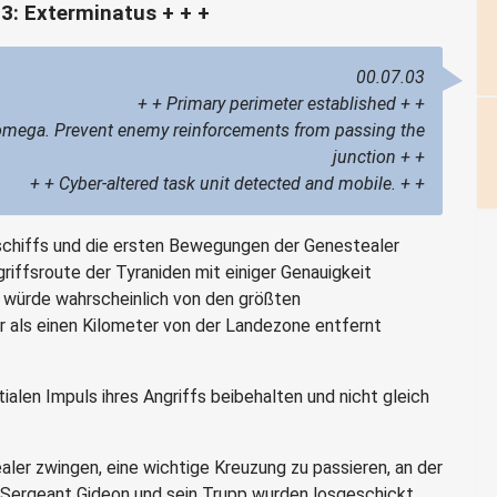
 3: Exterminatus + + +
00.07.03
+ + Primary perimeter established + +
-omega. Prevent enemy reinforcements from passing the
junction + +
+ + Cyber-altered task unit detected and mobile. + +
chiffs und die ersten Bewegungen der Genestealer
riffsroute der Tyraniden mit einiger Genauigkeit
r würde wahrscheinlich von den größten
 als einen Kilometer von der Landezone entfernt
tialen Impuls ihres Angriffs beibehalten und nicht gleich
ler zwingen, eine wichtige Kreuzung zu passieren, an der
 Sergeant Gideon und sein Trupp wurden losgeschickt,