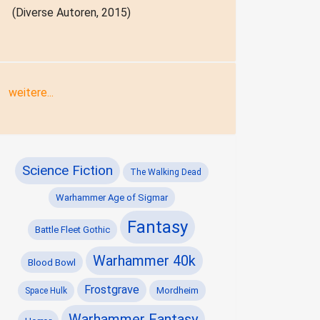
(Diverse Autoren, 2015)
weitere...
Science Fiction
The Walking Dead
Warhammer Age of Sigmar
Fantasy
Battle Fleet Gothic
Warhammer 40k
Blood Bowl
Frostgrave
Mordheim
Space Hulk
Warhammer Fantasy