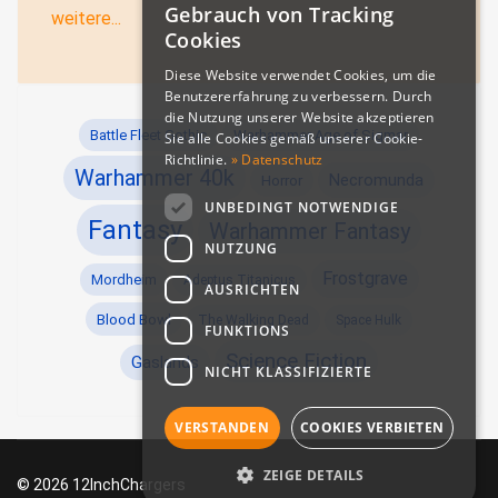
Gebrauch von Tracking
weitere...
Cookies
Diese Website verwendet Cookies, um die
Benutzererfahrung zu verbessern. Durch
die Nutzung unserer Website akzeptieren
Battle Fleet Gothic
Warhammer Age of Sigmar
Sie alle Cookies gemäß unserer Cookie-
Richtlinie.
» Datenschutz
Warhammer 40k
Necromunda
Horror
UNBEDINGT NOTWENDIGE
Fantasy
Warhammer Fantasy
NUTZUNG
Frostgrave
Mordheim
Adeptus Titanicus
AUSRICHTEN
Blood Bowl
The Walking Dead
Space Hulk
FUNKTIONS
Science Fiction
Gaslands
NICHT KLASSIFIZIERTE
VERSTANDEN
COOKIES VERBIETEN
ZEIGE DETAILS
© 2026 12InchChargers