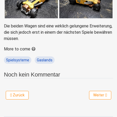
Die beiden Wagen sind eine wirklich gelungene Erweiterung,
die sich jedoch erst in einem der nächsten Spiele bewähren
müssen.
More to come 😷
Spielsysteme
Gaslands
Noch kein Kommentar
Vorheriger Beitrag: Testspiel: The Walking Dead: All Out War
Nächster Bei
Zurück
Weiter