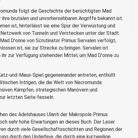
cromunda folgt die Geschichte der berüchtigten Mad
ür ihre brutalen und unvorhersehbaren Angriffe bekannt ist.
n ist, hinterlässt sie eine Spur der Verwüstung und
n Netzwerk von Tunneln und Verstecken unter der Stadt.
 Mad D'onne von Scrutinator Primus Servalen verfolgt,
lossen ist, sie zur Strecke zu bringen. Servalen ist
e ihr zur Verfügung stehenden Mittel, um Mad D'onne zu
Katz-und-Maus-Spiel gegeneinander antreten, enthüllt
itischen Intrigen, die die Welt von Necromunda
ensiven Kämpfen, strategischen Manövern und
ur letzten Seite fesseln.
rchen des Adelshauses Ulanti der Makropole Primus
doch sehr hohe Erwartungen an dieses Buch. Der Leser
ven durch viele Gesellschaftsschichten und Regionen der
ung durch den Underhive, die durch eine kurzweilige