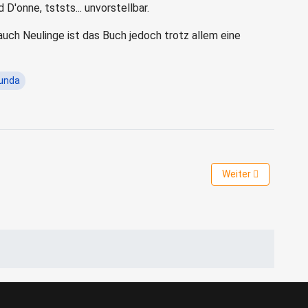
'onne, tststs... unvorstellbar.
uch Neulinge ist das Buch jedoch trotz allem eine
unda
 Diverse Autoren
Nächster Beitrag: 
Weiter