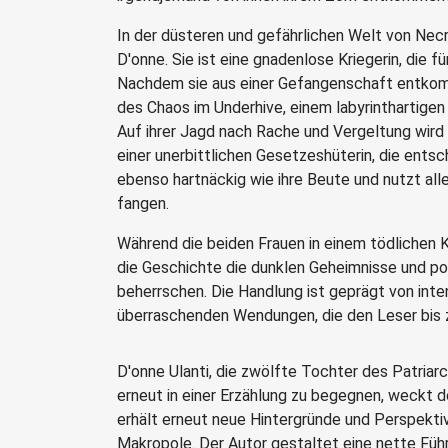
In der düsteren und gefährlichen Welt von Ne
D'onne. Sie ist eine gnadenlose Kriegerin, die f
Nachdem sie aus einer Gefangenschaft entkomme
des Chaos im Underhive, einem labyrinthartige
Auf ihrer Jagd nach Rache und Vergeltung wird
einer unerbittlichen Gesetzeshüterin, die entsch
ebenso hartnäckig wie ihre Beute und nutzt all
fangen.
Während die beiden Frauen in einem tödlichen 
die Geschichte die dunklen Geheimnisse und pol
beherrschen. Die Handlung ist geprägt von int
überraschenden Wendungen, die den Leser bis z
D'onne Ulanti, die zwölfte Tochter des Patria
erneut in einer Erzählung zu begegnen, weckt 
erhält erneut neue Hintergründe und Perspekti
Makropole. Der Autor gestaltet eine nette Führ