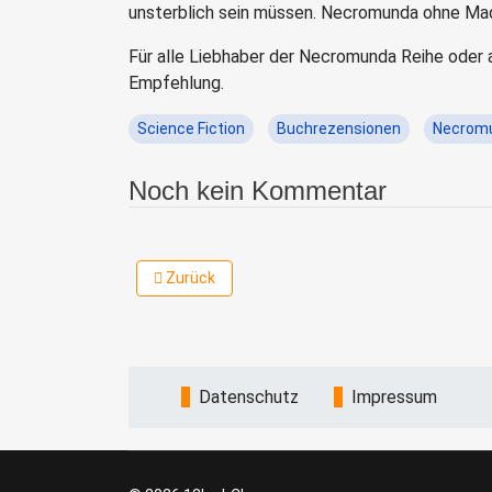
unsterblich sein müssen. Necromunda ohne Mad D
Für alle Liebhaber der Necromunda Reihe oder a
Empfehlung.
Science Fiction
Buchrezensionen
Necrom
Noch kein Kommentar
Vorheriger Beitrag: TALES OF THE LOST ISLES –
Zurück
Datenschutz
Impressum