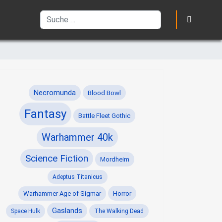
Suchen
Necromunda
Blood Bowl
Fantasy
Battle Fleet Gothic
Warhammer 40k
Science Fiction
Mordheim
Adeptus Titanicus
Horror
Warhammer Age of Sigmar
Gaslands
Space Hulk
The Walking Dead