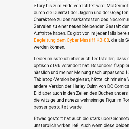
Story bis zum Ende verdichtet wird. McDermott
durch die Dualität der Jägerin und der Gejagten
Charaktere zu den markantesten des Necromund
Servalen zu einer neuen bleibenden Gestalt d
Auftritte haben. Es gibt von ihr jedenfalls bere
Begleitung dem Cyber Mastiff KB-88
, die als
werden können.
Leider musste ich aber auch feststellen, dass 
optisch stark verändert hat. Besonders frappier
hässlich und meiner Meinung nach unpassend fü
Tabletop-Version begleitet, hätte ich mir eine V
andere Version der Harley Quinn von DC Comics
Bild aber auch in den Zeilen des Buches anders u
die witzige und nahezu wahnsinnige Figur im Ro
besser gestaltet wurde.
Etwas gestört hat auch die stark überzeichnete
unsterblich wirken ließ. Auch wenn diese beiden