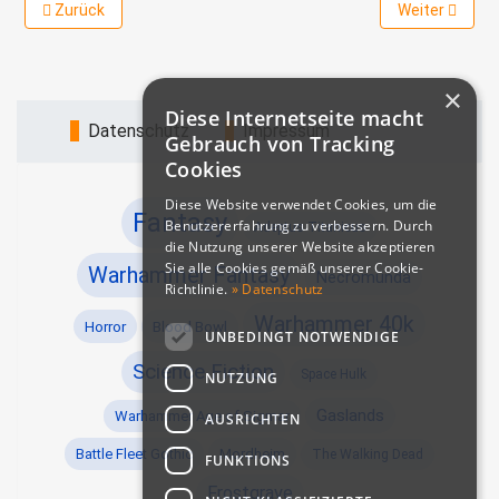
Vorheriger Beitrag: Figuren aus MÖRK BORG Kickstarter eingetrof
Nächster Beit
Zurück
Weiter
×
Diese Internetseite macht
Datenschutz
Impressum
Gebrauch von Tracking
Cookies
Diese Website verwendet Cookies, um die
Fantasy
Benutzererfahrung zu verbessern. Durch
Adeptus Titanicus
die Nutzung unserer Website akzeptieren
Sie alle Cookies gemäß unserer Cookie-
Warhammer Fantasy
Necromunda
Richtlinie.
» Datenschutz
Warhammer 40k
Horror
Blood Bowl
UNBEDINGT NOTWENDIGE
Science Fiction
Space Hulk
NUTZUNG
Gaslands
Warhammer Age of Sigmar
AUSRICHTEN
Battle Fleet Gothic
Mordheim
The Walking Dead
FUNKTIONS
Frostgrave